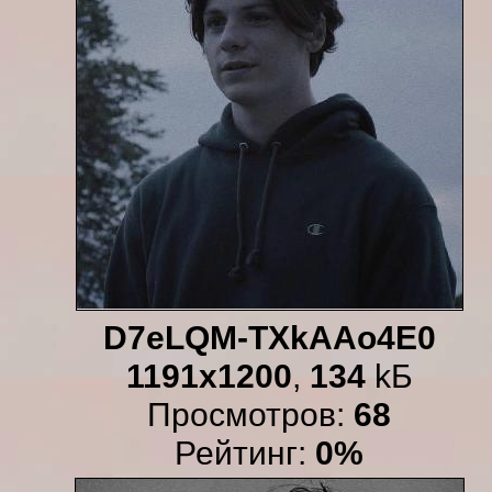
D7eLQM-TXkAAo4E0
1191x1200
,
134
kБ
Просмотров:
68
Рейтинг:
0%