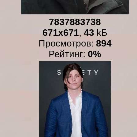
7837883738
671x671
,
43
kБ
Просмотров:
894
Рейтинг:
0%