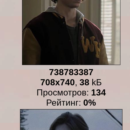
738783387
708x740
,
38
kБ
Просмотров:
134
Рейтинг:
0%