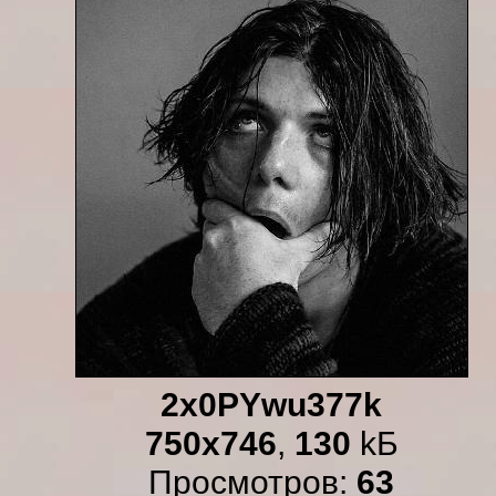
2x0PYwu377k
750x746
,
130
kБ
Просмотров:
63