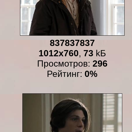
837837837
1012x760
,
73
kБ
Просмотров:
296
Рейтинг:
0%