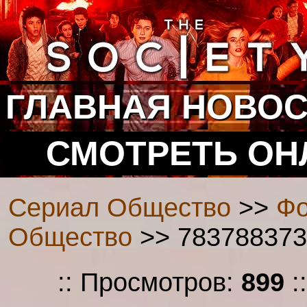
ГЛАВНАЯ
НОВОС
СМОТРЕТЬ ОН
Сериал Общество
>>
Фо
Общество
>> 7837883738
:: Просмотров:
899
: