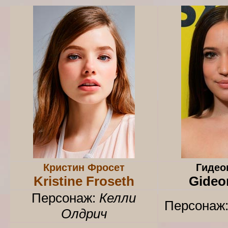
Кристин Фросет
Гидео
Kristine Froseth
Gideo
Персонаж:
Келли
Персонаж
Олдрич