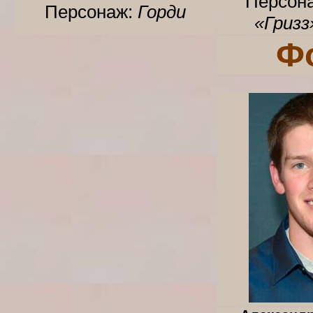
Персон
Персонаж:
Горди
«Гризз
Ф