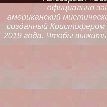
официально зак
американский мистическ
созданный Кристофером К
2019 года. Чтобы выжить