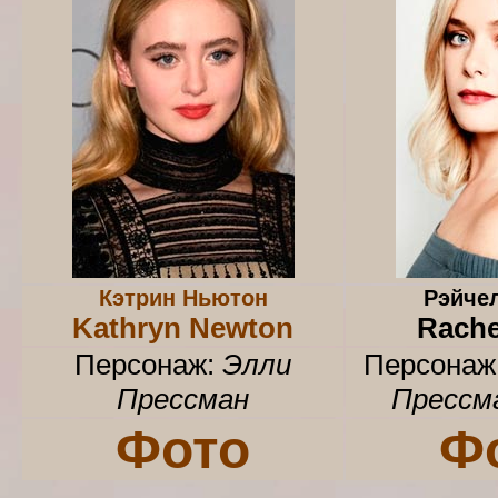
Кэтрин Ньютон
Рэйче
Kathryn Newton
Rache
Персонаж:
Элли
Персонаж
Прессман
Прессм
Фото
Ф