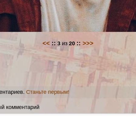
<<
::
::
>>>
3
из
20
ентариев.
Станьте первым!
ый комментарий