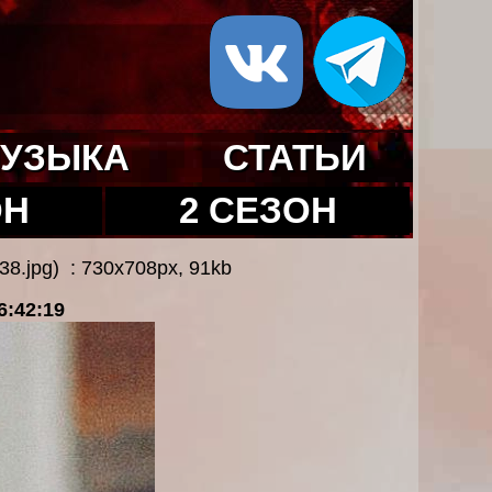
УЗЫКА
СТАТЬИ
ОН
2 СЕЗОН
8.jpg) : 730x708px, 91kb
6:42:19