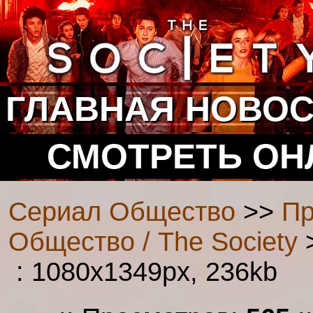
ГЛАВНАЯ
НОВОС
СМОТРЕТЬ ОН
Сериал Общество
>>
Пр
Общество / The Society
>
: 1080x1349px, 236kb