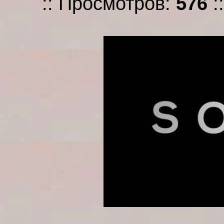
:: Просмотров:
576
: