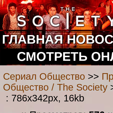
ГЛАВНАЯ
НОВОС
СМОТРЕТЬ ОН
Сериал Общество
>>
Пр
Общество / The Society
>
: 786x342px, 16kb