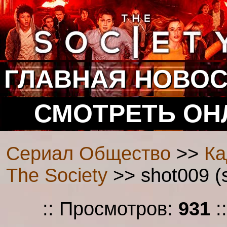
ГЛАВНАЯ
НОВОС
СМОТРЕТЬ ОН
Сериал Общество
>>
Ка
The Society
>> shot009 (
:: Просмотров:
931
: