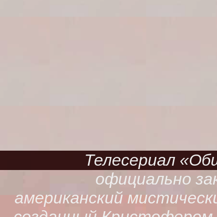
Телесериал «Обще
официально зак
американский мистическ
созданный Кристофером К