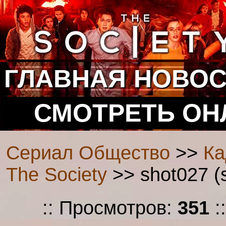
ГЛАВНАЯ
НОВОС
СМОТРЕТЬ ОН
Сериал Общество
>>
Ка
The Society
>> shot027 (
:: Просмотров:
351
: