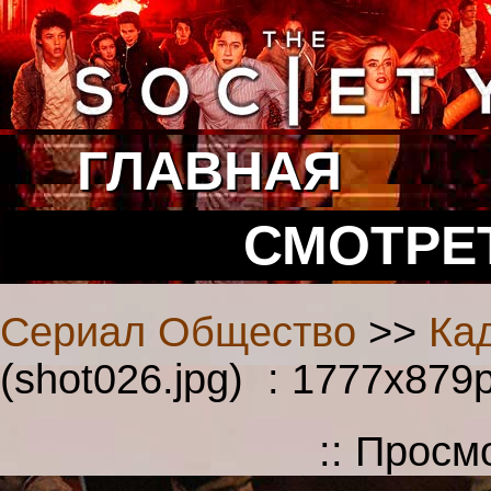
ГЛАВНАЯ
СМОТРЕ
Сериал Общество
>>
Ка
(shot026.jpg) : 1777x879
:: Просм