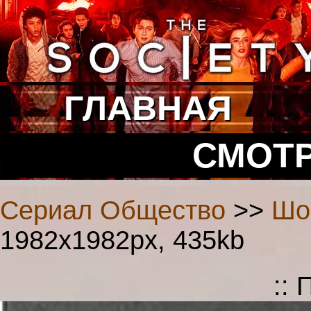
ГЛАВНАЯ
СМОТР
Сериал Общество
>>
Шо
1982x1982px, 435kb
::