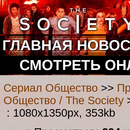
ГЛАВНАЯ
НОВОС
СМОТРЕТЬ ОН
Сериал Общество
>>
Пр
Общество / The Society
>
: 1080x1350px, 353kb