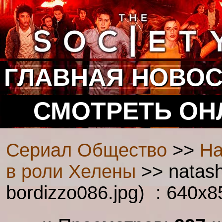
ГЛАВНАЯ
НОВОС
СМОТРЕТЬ ОН
Сериал Общество
>>
На
в роли Хелены
>> natash
bordizzo086.jpg) : 640x8