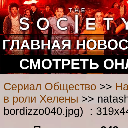
ГЛАВНАЯ
НОВОС
СМОТРЕТЬ ОН
Сериал Общество
>>
На
в роли Хелены
>> natash
bordizzo040.jpg) : 319x4