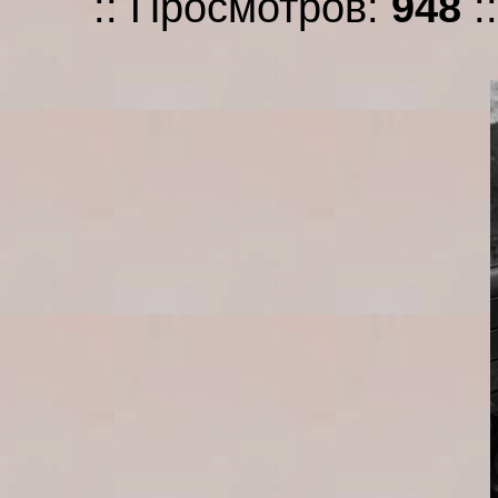
:: Просмотров:
948
: