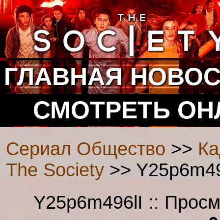
ГЛАВНАЯ
НОВОС
СМОТРЕТЬ ОН
Сериал Общество
>>
Ка
The Society
>> Y25p6m496
Y25p6m496lI :: Прос